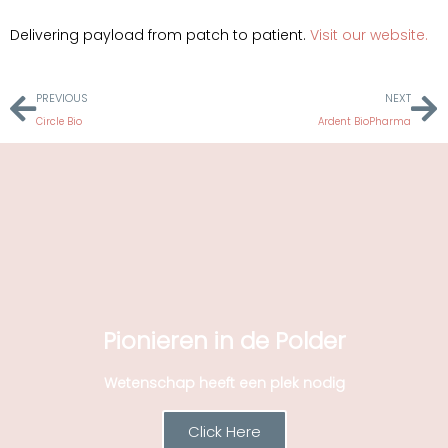
Delivering payload from patch to patient.
Visit our website.
PREVIOUS
NEXT
Circle Bio
Ardent BioPharma
Pionieren in de Polder
Wetenschap heeft een plek nodig
Click Here