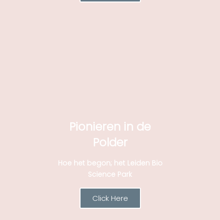
Pionieren in de
Polder
Hoe het begon; het Leiden Bio
Science Park
Click Here